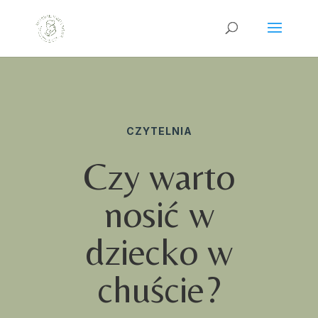
CZYTELNIA
Czy warto
nosić w
dziecko w
chuście?