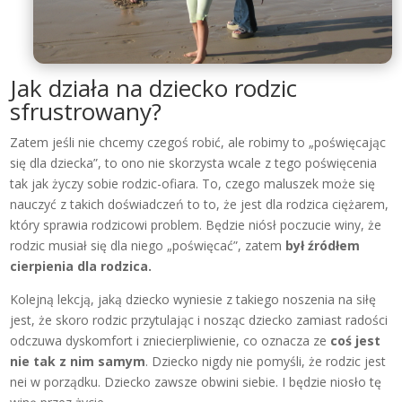
Jak działa na dziecko rodzic
sfrustrowany?
Zatem jeśli nie chcemy czegoś robić, ale robimy to „poświęcając
się dla dziecka”, to ono nie skorzysta wcale z tego poświęcenia
tak jak życzy sobie rodzic-ofiara. To, czego maluszek może się
nauczyć z takich doświadczeń to to, że jest dla rodzica ciężarem,
który sprawia rodzicowi problem. Będzie niósł poczucie winy, że
rodzic musiał się dla niego „poświęcać”, zatem
był źródłem
cierpienia dla rodzica.
Kolejną lekcją, jaką dziecko wyniesie z takiego noszenia na siłę
jest, że skoro rodzic przytulając i nosząc dziecko zamiast radości
odczuwa dyskomfort i zniecierpliwienie, co oznacza ze
coś jest
nie tak z nim samym
. Dziecko nigdy nie pomyśli, że rodzic jest
nei w porządku. Dziecko zawsze obwini siebie. I będzie niosło tę