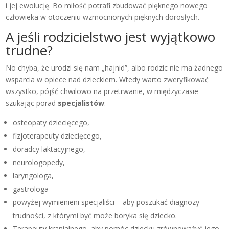
i jej ewolucję. Bo miłość potrafi zbudować pięknego nowego
człowieka w otoczeniu wzmocnionych pięknych dorosłych.
A jeśli rodzicielstwo jest wyjątkowo
trudne?
No chyba, że urodzi się nam „hajnid”, albo rodzic nie ma żadnego
wsparcia w opiece nad dzieckiem. Wtedy warto zweryfikować
wszystko, pójść chwilowo na przetrwanie, w międzyczasie
szukając porad
specjalistów
:
osteopaty dziecięcego,
fizjoterapeuty dziecięcego,
doradcy laktacyjnego,
neurologopedy,
laryngologa,
gastrologa
powyżej wymienieni specjaliści – aby poszukać diagnozy
trudności, z którymi być może boryka się dziecko.
Terapeuty kranialnego, aby pomóc dziecku zrównoważyć jego