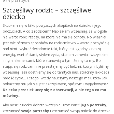
winę przez życie.
Szczęśliwy rodzic – szczęśliwe
dziecko
Skupiłam się w kilku powyższych akapitach na dziecku i jego
odczuciach. A co z rodzicem? Napisałam wcześniej, że w ogóle
nie warto robić rzeczy, na które nie ma się ochoty. No właśnie!
Jest tyle różnych sposobów na rodzicielstwo – warto pochylić się
nad nimi i wybrać świadomie taki, który jest zgodny z naszą
energią, wartościami, stylem życia, stanem zdrowia i wszystkimi
innymi elementami, które stanowią o tym, że my to my. Bo
stając się rodzicami nie przestajemy być ludźmi, którymi byliśmy
wcześniej. Jeśli odetniemy się od tamtych nas, stracimy lekkość i
radość życia… i czego wtedy nauczymy naszego maluszka? Jak
pokażemy mu jak się jest szczęśliwym, spójnym i wyjątkowym?
Dziecko przecież uczy się z obserwacji, a nie tego co mu
mówimy..
Aby nosić dziecko dobrze wcześniej zrozumieć
jego potrzeby
,
zrozumieć
swoje potrzeby
i zrozumieć swoją miłośc do dziecka