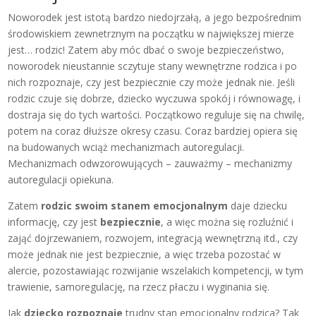
Noworodek jest istotą bardzo niedojrzałą, a jego bezpośrednim
środowiskiem zewnetrznym na początku w największej mierze
jest… rodzic! Zatem aby móc dbać o swoje bezpieczeństwo,
noworodek nieustannie sczytuje stany wewnętrzne rodzica i po
nich rozpoznaje, czy jest bezpiecznie czy może jednak nie. Jeśli
rodzic czuje się dobrze, dziecko wyczuwa spokój i równowagę, i
dostraja się do tych wartości. Początkowo reguluje się na chwilę,
potem na coraz dłuższe okresy czasu. Coraz bardziej opiera się
na budowanych wciąż mechanizmach autoregulacji.
Mechanizmach odwzorowujących – zauważmy – mechanizmy
autoregulacji opiekuna.
Zatem
rodzic swoim stanem emocjonalnym
daje dziecku
informację, czy jest
bezpiecznie
, a więc można się rozluźnić i
zająć dojrzewaniem, rozwojem, integracją wewnętrzną itd., czy
może jednak nie jest bezpiecznie, a więc trzeba pozostać w
alercie, pozostawiając rozwijanie wszelakich kompetencji, w tym
trawienie, samoregulację, na rzecz płaczu i wyginania się.
Jak
dziecko rozpoznaje
trudny stan emocjonalny rodzica? Tak