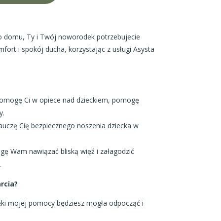
do domu, Ty i Twój noworodek potrzebujecie
mfort i spokój ducha, korzystając z usługi Asysta
mogę Ci w opiece nad dzieckiem,
pomogę
y.
uczę Cię bezpiecznego noszenia dziecka w
ę Wam nawiązać bliską więź i załagodzić
.
rcia?
ki mojej pomocy będziesz mogła odpocząć i