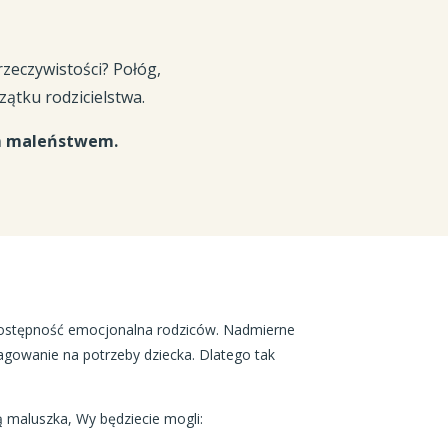
zeczywistości? Połóg,
ątku rodzicielstwa.
m maleństwem.
 dostępność emocjonalna rodziców. Nadmierne
owanie na potrzeby dziecka. Dlatego tak
ą maluszka, Wy będziecie mogli: