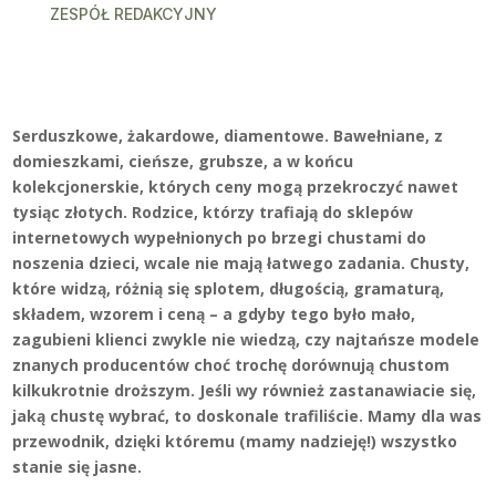
ZESPÓŁ REDAKCYJNY
Serduszkowe, żakardowe, diamentowe. Bawełniane, z
domieszkami, cieńsze, grubsze, a w końcu
kolekcjonerskie, których ceny mogą przekroczyć nawet
tysiąc złotych. Rodzice, którzy trafiają do sklepów
internetowych wypełnionych po brzegi chustami do
noszenia dzieci, wcale nie mają łatwego zadania. Chusty,
które widzą, różnią się splotem, długością, gramaturą,
składem, wzorem i ceną – a gdyby tego było mało,
zagubieni klienci zwykle nie wiedzą, czy najtańsze modele
znanych producentów choć trochę dorównują chustom
kilkukrotnie droższym. Jeśli wy również zastanawiacie się,
jaką chustę wybrać, to doskonale trafiliście. Mamy dla was
przewodnik, dzięki któremu (mamy nadzieję!) wszystko
stanie się jasne.