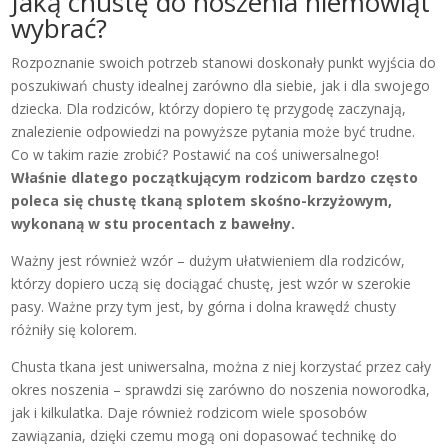
Jaką chustę do noszenia niemowląt
wybrać?
Rozpoznanie swoich potrzeb stanowi doskonały punkt wyjścia do
poszukiwań chusty idealnej zarówno dla siebie, jak i dla swojego
dziecka. Dla rodziców, którzy dopiero tę przygodę zaczynają,
znalezienie odpowiedzi na powyższe pytania może być trudne.
Co w takim razie zrobić? Postawić na coś uniwersalnego!
Właśnie dlatego początkującym rodzicom bardzo często
poleca się chustę tkaną splotem skośno-krzyżowym,
wykonaną w stu procentach z bawełny.
Ważny jest również wzór – dużym ułatwieniem dla rodziców,
którzy dopiero uczą się dociągać chustę, jest wzór w szerokie
pasy. Ważne przy tym jest, by górna i dolna krawędź chusty
różniły się kolorem.
Chusta tkana jest uniwersalna, można z niej korzystać przez cały
okres noszenia – sprawdzi się zarówno do noszenia noworodka,
jak i kilkulatka. Daje również rodzicom wiele sposobów
zawiązania, dzięki czemu mogą oni dopasować technikę do