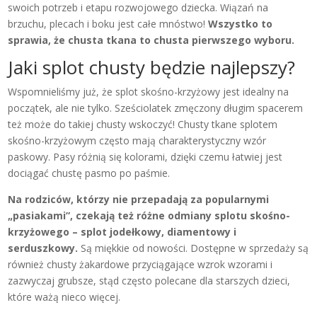
swoich potrzeb i etapu rozwojowego dziecka. Wiązań na
brzuchu, plecach i boku jest całe mnóstwo!
Wszystko to
sprawia, że chusta tkana to chusta pierwszego wyboru.
Jaki splot chusty będzie najlepszy?
Wspomnieliśmy już, że splot skośno-krzyżowy jest idealny na
początek, ale nie tylko. Sześciolatek zmęczony długim spacerem
też może do takiej chusty wskoczyć! Chusty tkane splotem
skośno-krzyżowym często mają charakterystyczny wzór
paskowy. Pasy różnią się kolorami, dzięki czemu łatwiej jest
dociągać chustę pasmo po paśmie.
Na rodziców, którzy nie przepadają za popularnymi
„pasiakami”, czekają też różne odmiany splotu skośno-
krzyżowego – splot jodełkowy, diamentowy i
serduszkowy.
Są miękkie od nowości. Dostępne w sprzedaży są
również chusty żakardowe przyciągające wzrok wzorami i
zazwyczaj grubsze, stąd często polecane dla starszych dzieci,
które ważą nieco więcej.