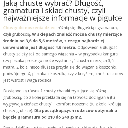
Jaką chustę wybrać? Długość,
gramatura i skład chusty, czyli
najważniejsze informacje w pigułce
Chusty do noszenia dzieci
różnią się długością i gramaturą,
czyli grubością.
W sklepach znaleźć można chusty mierzące
średnio od 3,6 do 5,6 metrów, z czego najbardziej
uniwersalna jest długość 4,6 metra.
Odpowiednia długość
chusty zależy też od samego wiązania – w przypadku kangura
czy plecaka prostego może wystarczyć chusta mierząca 3,6
metra. Z kolei nieco dłuższa przyda się do wiązania kieszonki,
podwójnego X, plecaka z koszulką czy z krzyżem, choć tu istotny
jest wzrost i waga rodzica.
Dostępne są również chusty charakteryzujące się różną
grubością, co z kolei przekłada się na łatwość dociągania (tu
wygrywają cieńsze chusty) i komfort noszenia (tu z kolei królują
chusty grubsze).
Dla początkujących rodziców optymalna
będzie gramatura od 210 do 240 g/m2.
Powiedzieliśmy też wcześniej o bawełnie, z której utkana jest