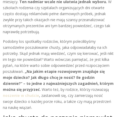
miesięcy.
Ten nadmiar wcale nie ułatwia jednak wyboru.
W
szkołach rodzenia czy szpitalach organizujących dni otwarte
często dostają reklamówki pełne darmowych próbek, jednak
zwykle przy takich okazjach nie mają szansy przeanalizować
otrzymanych prezentów ani tym bardziej powiedzieć, czego tak
naprawdę potrzebują.
Podobny los spotkałby rodziców, którym polecilibyśmy
samodzielne poszukiwanie chusty, jaka odpowiadałaby na ich
potrzeby. Skąd jednak mają wiedzieć, czym się kierować, jeśli nikt
im tego nie powiedział? Warto wówczas pamiętać, że jest kilka
pytań, na które warto sobie odpowiedzieć przed rozpoczęciem
poszukiwań.
„Na jakim etapie rozwojowym znajduje się
moje dziecko? Jak długo chcę je nosić? Ile godzin
dziennie?” – to jedne z najważniejszych zagadnień, którym
można się przyjrzeć.
Warto też, by rodzice, którzy rozważają
noszenie w chuście
, zastanowili się, czy zamierzają nosić
swoje dziecko o każdej porze roku, a także czy mają przestrzeń
na naukę wiązań.