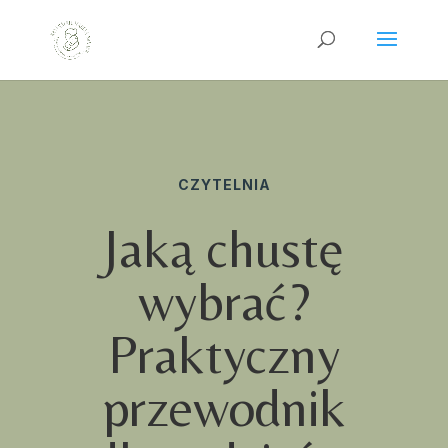
CZYTELNIA
Jaką chustę
wybrać?
Praktyczny
przewodnik