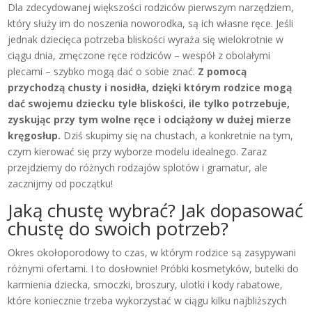
Dla zdecydowanej większości rodziców pierwszym narzędziem,
który służy im do noszenia noworodka, są ich własne ręce. Jeśli
jednak dziecięca potrzeba bliskości wyraża się wielokrotnie w
ciągu dnia, zmęczone ręce rodziców – wespół z obolałymi
plecami – szybko mogą dać o sobie znać.
Z pomocą
przychodzą chusty i nosidła, dzięki którym rodzice mogą
dać swojemu dziecku tyle bliskości, ile tylko potrzebuje,
zyskując przy tym wolne ręce i odciążony w dużej mierze
kręgosłup.
Dziś skupimy się na chustach, a konkretnie na tym,
czym kierować się przy wyborze modelu idealnego. Zaraz
przejdziemy do różnych rodzajów splotów i gramatur, ale
zacznijmy od początku!
Jaką chustę wybrać? Jak dopasować
chustę do swoich potrzeb?
Okres okołoporodowy to czas, w którym rodzice są zasypywani
różnymi ofertami. I to dosłownie! Próbki kosmetyków, butelki do
karmienia dziecka, smoczki, broszury, ulotki i kody rabatowe,
które koniecznie trzeba wykorzystać w ciągu kilku najbliższych