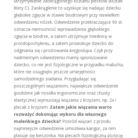
utrzymywanie zaokrąglonego kształtu plecków (kształt
litery C). Zaokrąglenie to uzyskuje się nadając dziecku
głębokie zgięcie w stawie biodrowym przy niewielkim
odwiedzeniu nóżek. Odwiedzenie przekraczające 90 st.
oznacza niemożność wprowadzenia głębokiego
zgięcia w biodrze, a zatem utrzymuje miednicę w
przodopochyleniu, a zatem prowokuje dziecko do
odginania się i prostowania kręgosłupa. Czyli przy
nadmiernym odwiedzeniu mamy spionizowane
dziecko, co nie jest fizjologiczne w przypadku malucha,
które nie osiągnęło jeszcze umiejętności
samodzielnego siadania. Przyglądając się
poszczególnym wiązaniom, największe odwiedzenie
(podobne jak nosidła ergonomiczne oraz chusty
elastyczne) wymuszają wiązania z krzyżem, np. 2x i
plecak z krzyżem.
Zatem jakie wiązania warto
rozważyć dokonując wyboru dla własnego
maleńkiego dziecka?
Pośród wiązań z przodu
najmniejsze odwiedzenie umożliwia kangur, za nim
plasuje się kieszonka. Na plecach fizjologiczną pozycję